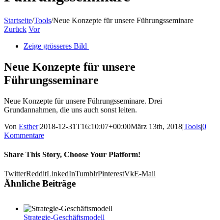
Startseite
/
Tools
/
Neue Konzepte für unsere Führungsseminare
Zurück
Vor
Zeige grösseres Bild
Neue Konzepte für unsere
Führungsseminare
Neue Konzepte für unsere Führungsseminare. Drei
Grundannahmen, die uns auch sonst leiten.
Von
Esther
|
2018-12-31T16:10:07+00:00
März 13th, 2018
|
Tools
|
0
Kommentare
Share This Story, Choose Your Platform!
Twitter
Reddit
LinkedIn
Tumblr
Pinterest
Vk
E-Mail
Ähnliche Beiträge
Strategie-Geschäftsmodell