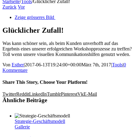
Startseite
/
Tools
/
Glücklicher Zufall!
Zurück
Vor
Zeige grösseres Bild
Glücklicher Zufall!
Was kann schöner sein, als beim Kunden unverhofft auf das
Ergebnis eines unserer erfolgreichen Workshopprozesse zu treffen?
Toll wenn unsere visuellen Kommunikationshilfen genutzt weden.
Von
Esther
|
2017-06-13T19:24:00+00:00
März 7th, 2017
|
Tools
|
0
Kommentare
Share This Story, Choose Your Platform!
Twitter
Reddit
LinkedIn
Tumblr
Pinterest
Vk
E-Mail
Ähnliche Beiträge
Strategie-Geschäftsmodell
Gallerie