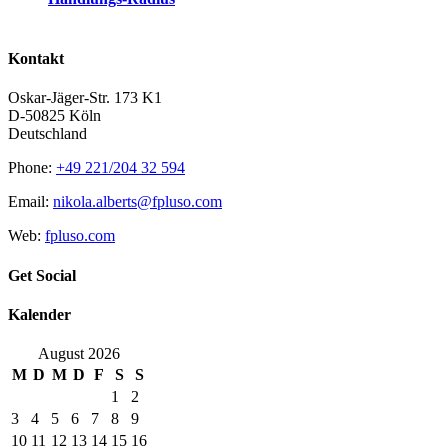
Kontakt
Oskar-Jäger-Str. 173 K1
D-50825 Köln
Deutschland
Phone:
+49 221/204 32 594
Email:
nikola.alberts@fpluso.com
Web:
fpluso.com
Get Social
Kalender
August 2026
M
D
M
D
F
S
S
1
2
3
4
5
6
7
8
9
10
11
12
13
14
15
16