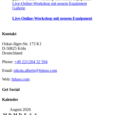
Live-Online-Workshop mit neuem Equipment
Gallerie
Live-Online-Workshop mit neuem Equipment
Kontakt
Oskar-Jäger-Str. 173 K1
D-50825 Köln
Deutschland
Phone:
+49 221/204 32 594
Email:
nikola.alberts@fpluso.com
Web:
fpluso.com
Get Social
Kalender
August 2026
M
D
M
D
F
S
S