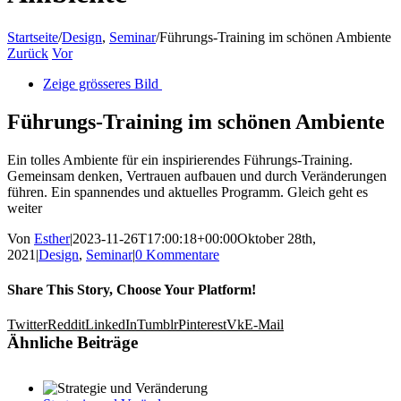
Startseite
/
Design
,
Seminar
/
Führungs-Training im schönen Ambiente
Zurück
Vor
Zeige grösseres Bild
Führungs-Training im schönen Ambiente
Ein tolles Ambiente für ein inspirierendes Führungs-Training.
Gemeinsam denken, Vertrauen aufbauen und durch Veränderungen
führen. Ein spannendes und aktuelles Programm. Gleich geht es
weiter
Von
Esther
|
2023-11-26T17:00:18+00:00
Oktober 28th,
2021
|
Design
,
Seminar
|
0 Kommentare
Share This Story, Choose Your Platform!
Twitter
Reddit
LinkedIn
Tumblr
Pinterest
Vk
E-Mail
Ähnliche Beiträge