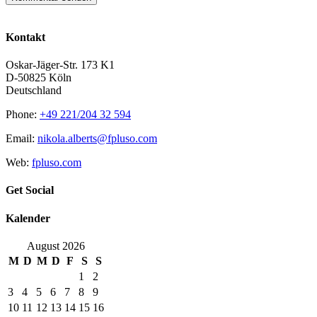
Kontakt
Oskar-Jäger-Str. 173 K1
D-50825 Köln
Deutschland
Phone:
+49 221/204 32 594
Email:
nikola.alberts@fpluso.com
Web:
fpluso.com
Get Social
Kalender
August 2026
M
D
M
D
F
S
S
1
2
3
4
5
6
7
8
9
10
11
12
13
14
15
16