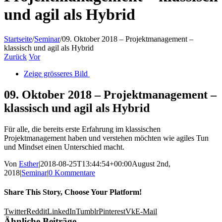
und agil als Hybrid
Startseite
/
Seminar
/
09. Oktober 2018 – Projektmanagement –
klassisch und agil als Hybrid
Zurück
Vor
Zeige grösseres Bild
09. Oktober 2018 – Projektmanagement –
klassisch und agil als Hybrid
Für alle, die bereits erste Erfahrung im klassischen
Projektmanagement haben und verstehen möchten wie agiles Tun
und Mindset einen Unterschied macht.
Von
Esther
|
2018-08-25T13:44:54+00:00
August 2nd,
2018
|
Seminar
|
0 Kommentare
Share This Story, Choose Your Platform!
Twitter
Reddit
LinkedIn
Tumblr
Pinterest
Vk
E-Mail
Ähnliche Beiträge