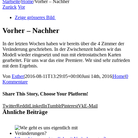
Startseite
/
Home
/
Vorher – Nachher
Zurück
Vor
Zeige grösseres Bild
Vorher – Nachher
In der letzten Wochen haben wir bereits über die 4 Zimmer der
Veränderung geschrieben. In der Zwischenzeit haben wir das
Modell wieder eingesetzt und nun mit eletrostatischen Karten
gearbeitet. Für uns war das eine Premiere. Wir sind sehr zufrieden
mit dem Ergebnis.
Von
Esther
|
2016-08-11T13:29:05+00:00
Juni 14th, 2016
|
Home
|
0
Kommentare
Share This Story, Choose Your Platform!
Twitter
Reddit
LinkedIn
Tumblr
Pinterest
Vk
E-Mail
Ähnliche Beiträge