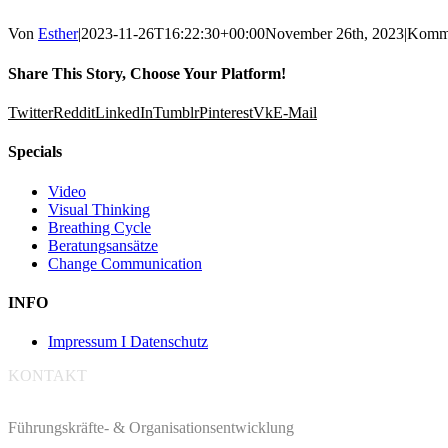
Von
Esther
|
2023-11-26T16:22:30+00:00
November 26th, 2023
|
Komme
Share This Story, Choose Your Platform!
Twitter
Reddit
LinkedIn
Tumblr
Pinterest
Vk
E-Mail
Specials
Video
Visual Thinking
Breathing Cycle
Beratungsansätze
Change Communication
INFO
Impressum I Datenschutz
KONTAKT
Führungskräfte- & Organisationsentwicklung