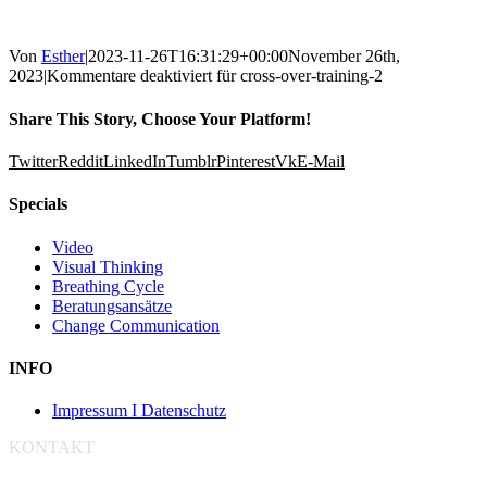
Von
Esther
|
2023-11-26T16:31:29+00:00
November 26th,
2023
|
Kommentare deaktiviert
für cross-over-training-2
Share This Story, Choose Your Platform!
Twitter
Reddit
LinkedIn
Tumblr
Pinterest
Vk
E-Mail
Specials
Video
Visual Thinking
Breathing Cycle
Beratungsansätze
Change Communication
INFO
Impressum I Datenschutz
KONTAKT